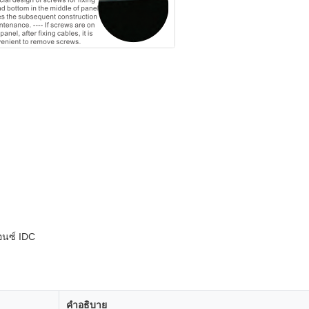
อนซ์ IDC
คําอธิบาย