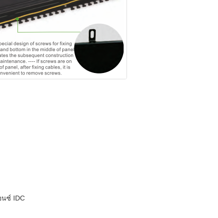
อนซ์ IDC