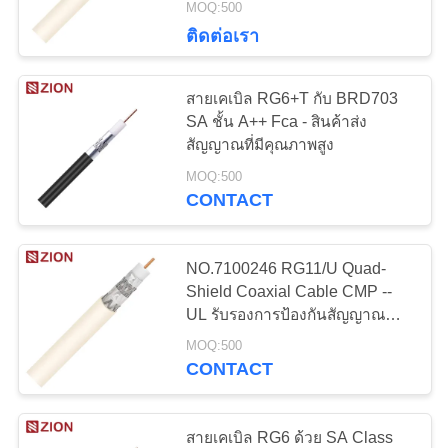
MOQ:500
112
ติดต่อเรา
สายเคเบิลเครือข่าย
สายเคเบิล RG6+T กับ BRD703
LAN
SA ชั้น A++ Fca - สินค้าส่ง
สัญญาณที่มีคุณภาพสูง
MOQ:500
CONTACT
51
NO.7100246 RG11/U Quad-
Shield Coaxial Cable CMP --
สายเคเบิลทนไฟ
UL รับรองการป้องกันสัญญาณ
สูงสุด
MOQ:500
CONTACT
สายเคเบิล RG6 ด้วย SA Class