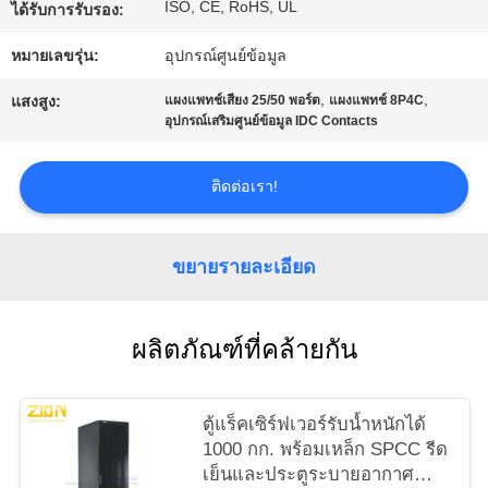
ISO, CE, RoHS, UL
ได้รับการรับรอง:
ราคา
หมายเลขรุ่น:
อุปกรณ์ศูนย์ข้อมูล
,
,
แสงสูง:
แผงแพทช์เสียง 25/50 พอร์ต
แผงแพทช์ 8P4C
SITEMAP
อุปกรณ์เสริมศูนย์ข้อมูล IDC Contacts
PRIVACY
ติดต่อเรา!
POLICY
ขยายรายละเอียด
ผลิตภัณฑ์ที่คล้ายกัน
ตู้แร็คเซิร์ฟเวอร์รับน้ำหนักได้
1000 กก. พร้อมเหล็ก SPCC รีด
เย็นและประตูระบายอากาศ