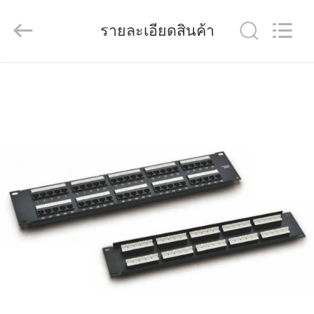
-
2026
HANGZHOU
รายละเอียดสินค้า
ZION
COMMUNICATION
CO.,
LTD.
All
Rights
บ้าน
Reserved.
สินค้า
เกี่ยว
กับ
เรา
ทัวร์