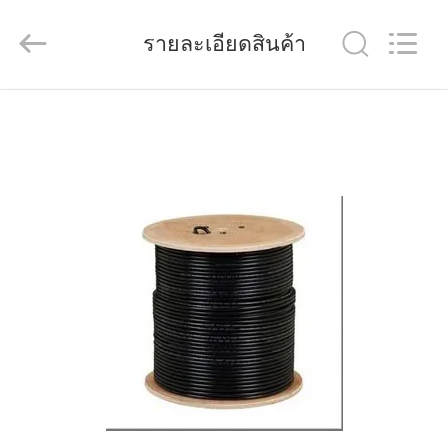
-
2026
HANGZHOU
รายละเอียดสินค้า
ZION
COMMUNICATION
CO.,
LTD.
All
Rights
บ้าน
Reserved.
สินค้า
เกี่ยว
กับ
เรา
ทัวร์