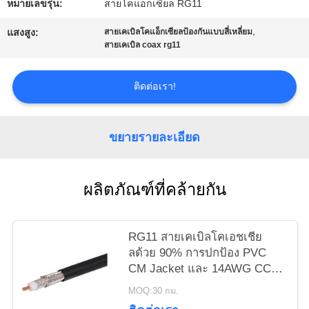
หมายเลขรุ่น:
สายโคแอกเซียล RG11
ราคา
,
แสงสูง:
สายเคเบิลโคแอ็กเซียลป้องกันแบบสี่เหลี่ยม
สายเคเบิล coax rg11
แผนผัง
ติดต่อเรา!
เว็บไซต์
ขยายรายละเอียด
PRIVACY
POLICY
ผลิตภัณฑ์ที่คล้ายกัน
RG11 สายเคเบิลโคเอชเชีย
ลด้วย 90% การปกป้อง PVC
CM Jacket และ 14AWG CCS
Conductor สําหรับระบบ CATV
MOQ:30 กม.