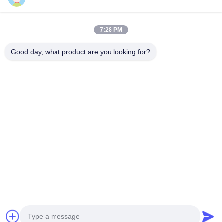
หมวดหมู่ยอดนิยม
ทั้งหมด
7:28 PM
ระบบใยแก้วนำแสง
สายไฟเบอร์ออปติก
Good day, what product are you looking for?
สายโครงสร้างทองแดง
สายโคแอกเชียล 50 โอห์ม
สายเคเบิลกล้องวงจรปิด
สายเคเบิลโคแอกเซียล CATV
เครื่องรับส่งสัญญาณไฟเบอร์ออปติก
ตู้และชั้นวาง
สมัครสมาชิก