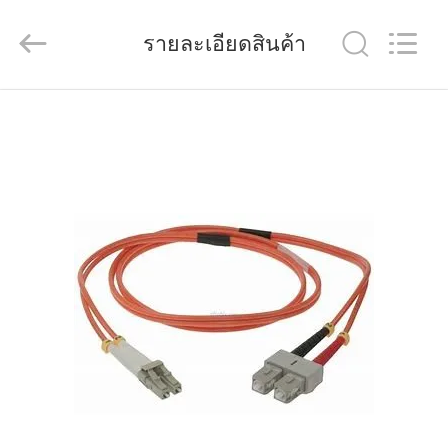
-
2026
HANGZHOU
รายละเอียดสินค้า
ZION
COMMUNICATION
CO.,
LTD.
All
Rights
บ้าน
Reserved.
สินค้า
เกี่ยว
กับ
เรา
ทัวร์